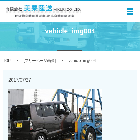
メ
vehicle_img004
TOP
[
フリーページ画像
]
vehicle_img004
2017/07/27