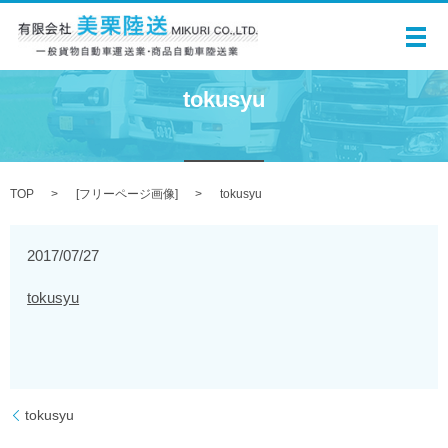
メ
tokusyu
TOP
[
フリーページ画像
]
tokusyu
2017/07/27
tokusyu
tokusyu