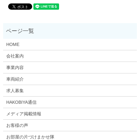
HOME
会社案内
事業内容
車両紹介
求人募集
HAKOBIYA通信
メディア掲載情報
お客様の声
お部屋の片づけまかせ隊