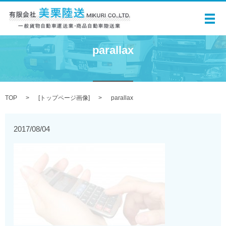
メ
parallax
TOP
[
トップページ画像
]
parallax
2017/08/04