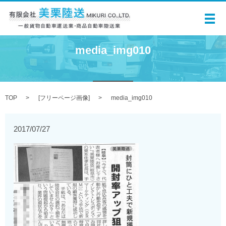
メ
media_img010
TOP
[
フリーページ画像
]
media_img010
2017/07/27