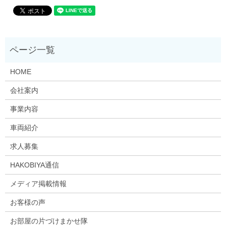
HOME
会社案内
事業内容
車両紹介
求人募集
HAKOBIYA通信
メディア掲載情報
お客様の声
お部屋の片づけまかせ隊