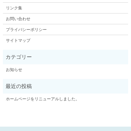
リンク集
お問い合わせ
プライバシーポリシー
サイトマップ
お知らせ
ホームページをリニューアルしました。