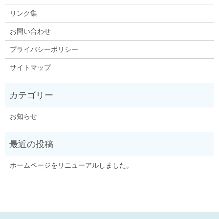
リンク集
お問い合わせ
プライバシーポリシー
サイトマップ
お知らせ
ホームページをリニューアルしました。