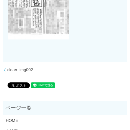
clean_img002
HOME