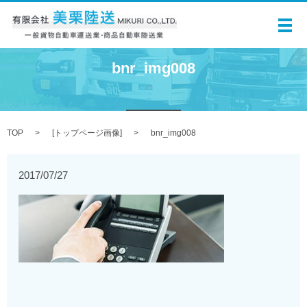
メ
bnr_img008
TOP
[
トップページ画像
]
bnr_img008
2017/07/27