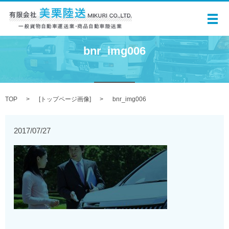
メ
bnr_img006
TOP
[
トップページ画像
]
bnr_img006
2017/07/27